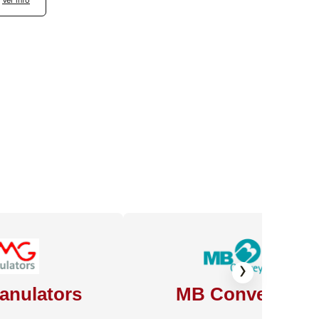
›
anulators
MB Conveyors