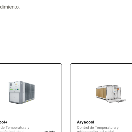
ndimiento.
ool+
Aryacool
 de Temperatura y
Control de Temperatura y
ación industrial
refrigeración industrial
Ver info