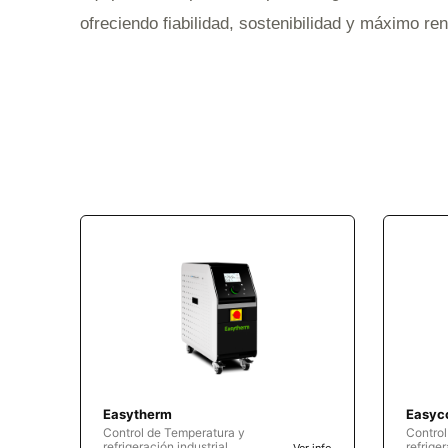
ofreciendo fiabilidad, sostenibilidad y máximo re
Easytherm
Easyc
Control de Temperatura y
Control
refrigeración industrial
refriger
Ver info