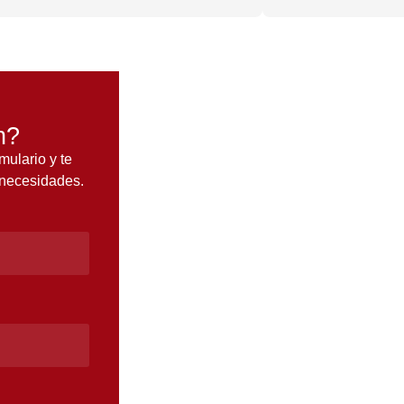
n?
mulario y te
 necesidades.